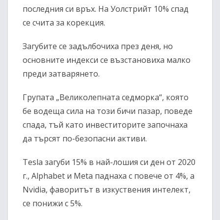
последния си връх. На Уолстрийт 10% спад
се счита за корекция.
Загубите се задълбочиха през деня, но
основните индекси се възстановиха малко
преди затварянето.
Групата „Великолепната седморка“, която
бе водеща сила на този бичи пазар, поведе
спада, тъй като инвеститорите започнаха
да търсят по-безопасни активи.
Tesla загуби 15% в най-лошия си ден от 2020
г., Alphabet и Meta паднаха с повече от 4%, а
Nvidia, фаворитът в изкуствения интелект,
се понижи с 5%.