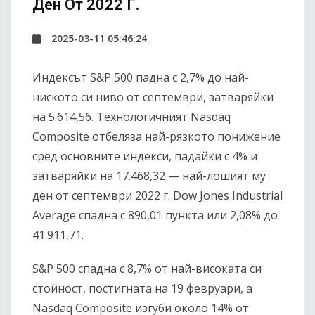
Ден От 2022 Г.
2025-03-11 05:46:24
Индексът S&P 500 падна с 2,7% до най-
ниското си ниво от септември, затваряйки
на 5.614,56. Технологичният Nasdaq
Composite отбеляза най-рязкото понижение
сред основните индекси, падайки с 4% и
затваряйки на 17.468,32 — най-лошият му
ден от септември 2022 г. Dow Jones Industrial
Average спадна с 890,01 пункта или 2,08% до
41.911,71.
S&P 500 спадна с 8,7% от най-високата си
стойност, постигната на 19 февруари, а
Nasdaq Composite изгуби около 14% от