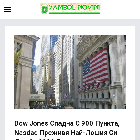
Dow Jones Спадна С 900 Пункта,
Nasdaq Преживя Най-Лошия Си