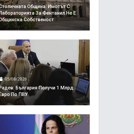
Столичната Община: Имотът С
Лабораторията За Фентанил Не Е
Общинска Собственост
05/08/2026
Радев: България Получи 1 Млрд.
Евро По ПВУ