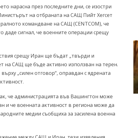
то нарасна през последните дни, се изостри
Министърът на отбраната на САЩ Пийт Хегсет
тралното командване на САЩ (CENTCOM), че
то даде сигнал, че военните операции срещу
йствия срещу Иран ще бъдат „твърди и
ет на САЩ ще бъде активно използван на терен.
върху „силен отговор“, оправдан с ядрената
ктивност.
нак, че администрацията във Вашингтон може
н и че военната активност в региона може да
народните медии съобщиха за засилена военна
режение между САЩ и Иран, тези изявления