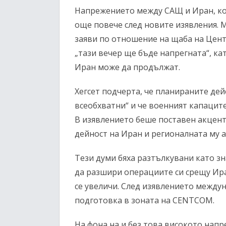
Напрежението между САЩ и Иран, кое
още повече след новите изявления. 
заяви по отношение на щаба на Цен
„тази вечер ще бъде напрегната“, ка
Иран може да продължат.
Хегсет подчерта, че планираните де
всеобхватни“ и че военният капацит
В изявлението беше поставен акцент 
дейност на Иран и регионалната му а
Тези думи бяха разтълкувани като з
да разшири операциите си срещу Ира
се увеличи. След изявлението между
подготовка в зоната на CENTCOM.
На фона на и без това високото нап