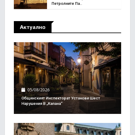
Петролните Па..
Актуално
05/08/2026
Общинският Инспекторат Установи Шест
Нарушения В „Капана“