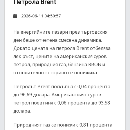
Петрола Brent
2026-06-11 04:50:57
На енергийните пазари през търговския
ден беше отчетена смесена динамика.
Докато цената на петрола Brent отбеляза
лек ръст, цените на американския суров
петрол, природния газ, бензина RBOB и
отоплителното гориво се понижиха.
Петролът Brent поскъпна с 0,04 процента
до 96,69 долара. Американският суров
петрол поевтиня с 0,06 процента до 93,58
долара.
Природният газ се понижи с 0,81 процента