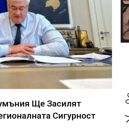
Румъния Ще Засилят
егионалната Сигурност