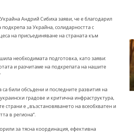
крайна Андрий Сибиха заяви, че е благодарил
 подкрепа за Украйна, солидарността с
цеса на присъединяване на страната към
ршила необходимата подготовка, като заяви:
ботата и разчитаме на подкрепата на нашите
“
а са били обсъдени и последните развития на
 украински градове и критична инфраструктура,
те страни е „възстановяването на всеобхватен и
тта в региона“.
оворили за тясна координация, ефективна