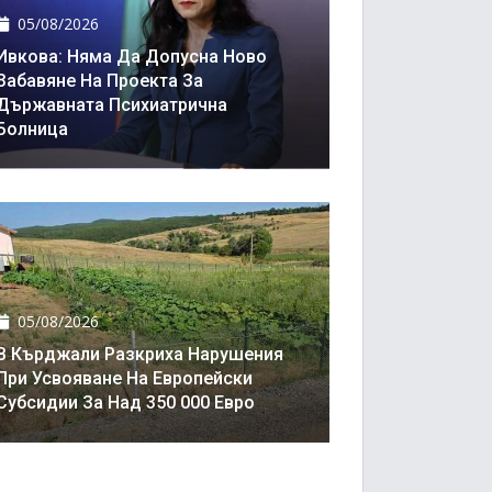
05/08/2026
Ивкова: Няма Да Допусна Ново
Забавяне На Проекта За
Държавната Психиатрична
Болница
05/08/2026
В Кърджали Разкриха Нарушения
При Усвояване На Европейски
Субсидии За Над 350 000 Евро