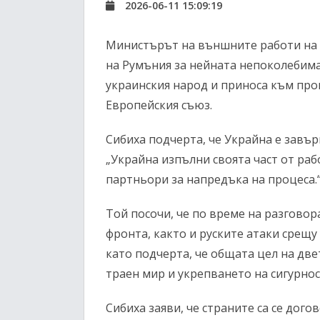
2026-06-11 15:09:19
Министърът на външните работи на У
на Румъния за нейната непоколебима
украинския народ и приноса към про
Европейския съюз.
Сибиха подчерта, че Украйна е завъ
„Украйна изпълни своята част от ра
партньори за напредъка на процеса.
Той посочи, че по време на разговор
фронта, както и руските атаки срещу
като подчерта, че общата цел на две
траен мир и укрепването на сигурнос
Сибиха заяви, че страните са се дог