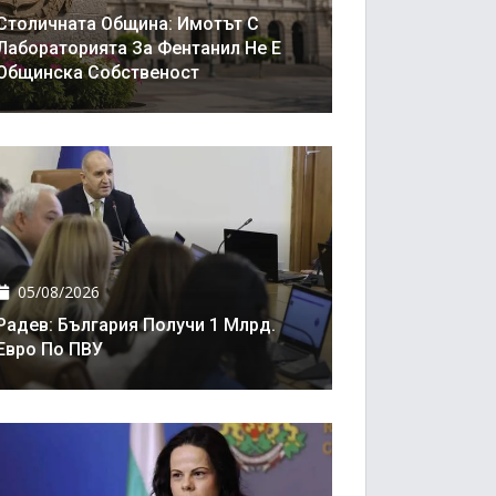
Столичната Община: Имотът С
Лабораторията За Фентанил Не Е
Общинска Собственост
05/08/2026
Радев: България Получи 1 Млрд.
Евро По ПВУ