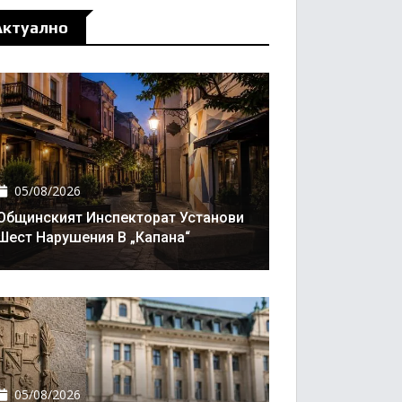
Актуално
05/08/2026
Общинският Инспекторат Установи
Шест Нарушения В „Капана“
05/08/2026